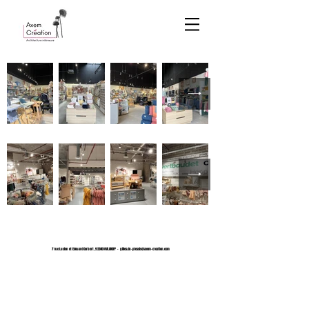
7 rue Lucien et Edouard Gerbert,
92240 MALAKOFF -
gilles.du-plessis@axem-creation.com